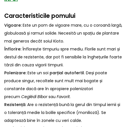
Caracteristicile pomului
Vigoare:
Este un pom de vigoare mare, cu o coroană largă,
globuloasă și ramuri solide. Necesită un spațiu de plantare
mai generos decât soiul Kioto.
Înflorire:
Înflorește timpuriu spre mediu. Florile sunt mari și
destul de rezistente, dar pot fi sensibile la înghețurile foarte
târzii din cauza vigorii timpurii.
Polenizare:
Este un soi
parțial autofertil
. Deși poate
produce singur, recoltele sunt mult mai bogate și
constante dacă are în apropiere polenizatori
precum
Ceglédi Bíbor
sau
Favorit
.
Rezistență:
Are o rezistență bună la gerul din timpul iernii și
o toleranță medie la bolile specifice (monilioză). Se
adaptează bine în zonele cu veri calde.