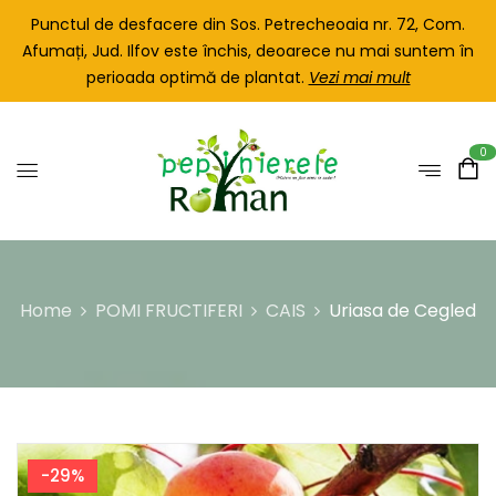
Punctul de desfacere din Sos. Petrecheoaia nr. 72, Com.
Afumați, Jud. Ilfov este închis, deoarece nu mai suntem în
perioada optimă de plantat.
Vezi mai mult
0
Home
POMI FRUCTIFERI
CAIS
Uriasa de Cegled
-29%