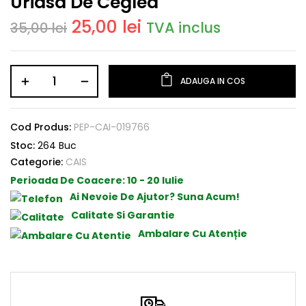
Uriasa De Cegled
25,00
lei
TVA inclus
35,00
lei
ADAUGA IN COS
Cod Produs:
PEP-CAI-019766
Stoc:
264 Buc
Categorie:
CAIS
Perioada De Coacere:
10 - 20 Iulie
Ai Nevoie De Ajutor? Suna Acum!
Calitate Si Garantie
Ambalare Cu Atenție