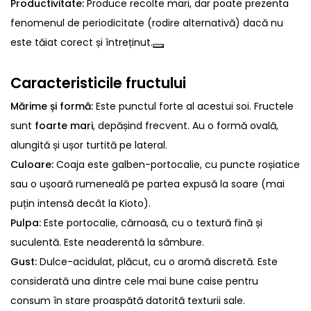
Productivitate:
Produce recolte mari, dar poate prezenta
fenomenul de periodicitate (rodire alternativă) dacă nu
este tăiat corect și întreținut.
Caracteristicile fructului
Mărime și formă:
Este punctul forte al acestui soi. Fructele
sunt
foarte mari
, depășind frecvent
. Au o formă ovală,
alungită și ușor turtită pe lateral.
Culoare:
Coaja este galben-portocalie, cu puncte roșiatice
sau o ușoară rumeneală pe partea expusă la soare (mai
puțin intensă decât la Kioto).
Pulpa:
Este portocalie, cărnoasă, cu o textură fină și
suculentă. Este neaderentă la sâmbure.
Gust:
Dulce-acidulat, plăcut, cu o aromă discretă. Este
considerată una dintre cele mai bune caise pentru
consum în stare proaspătă datorită texturii sale.