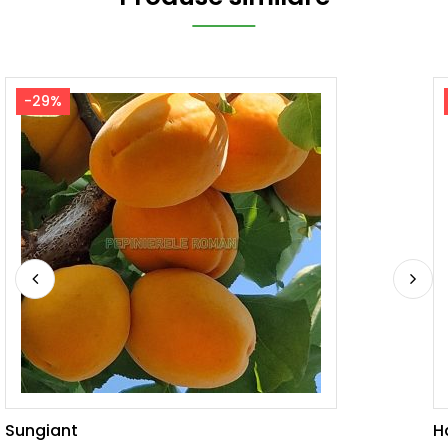
-29%
Sungiant
H