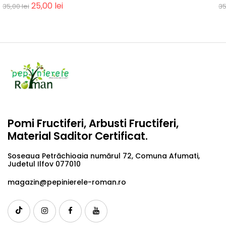
25,00
lei
35,00
lei
3
Pomi Fructiferi, Arbusti Fructiferi,
Material Saditor Certificat.
Soseaua Petrăchioaia numărul 72, Comuna Afumati,
Judetul Ilfov 077010
magazin@pepinierele-roman.ro