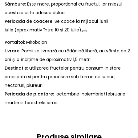
Sâmbure:
Este mare, proporțional cu fructul, iar miezul
acestuia este adesea dulce.
Perioada de coacere:
Se coace la
mijlocul lunii
iulie
(aproximativ între 10 și 20 iulie).
Portaltoi:
Mirobolan
Livrare:
Pomii se livrează cu rădăcină liberă, au vârsta de 2
ani și o înălțime de aproximativ 1,5 metri.
Destinatie:
utilizarea fructelor pentru consum in stare
proaspata si pentru procesare sub forma de sucuri,
nectaruri, piureuri.
Perioada de plantare:
octombrie-noiembrie/februarie-
martie si ferestrele iernii
Produse similare