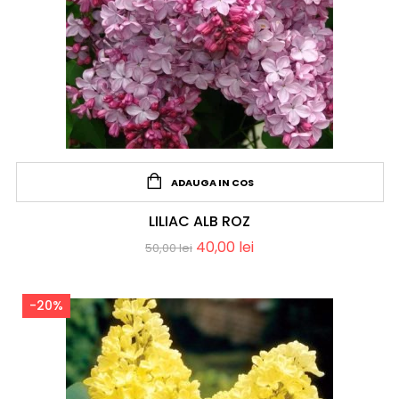
ADAUGA IN COS
LILIAC ALB ROZ
40,00
lei
50,00
lei
-20%