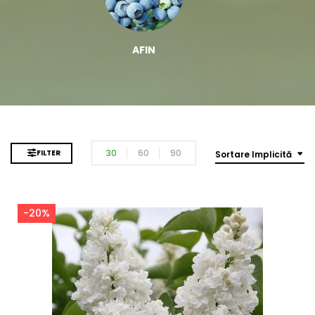
AFIN
30
60
90
FILTER
Sortare Implicită
-20%