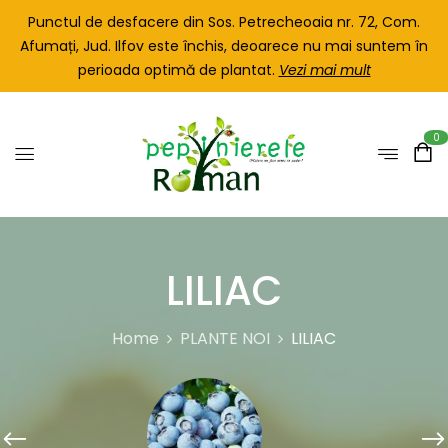
Punctul de desfacere din Sos. Petrecheoaia nr. 72, Com.
Afumați, Jud. Ilfov este închis, deoarece nu mai suntem în
perioada optimă de plantat.
Vezi mai mult
0
LILIAC
Home
PLANTE NOI
LILIAC