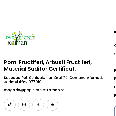
Pomi Fructiferi, Arbusti Fructiferi,
T
Material Saditor Certificat.
P
Soseaua Petrăchioaia numărul 72, Comuna Afumati,
P
Judetul Ilfov 077010
magazin@pepinierele-roman.ro
P