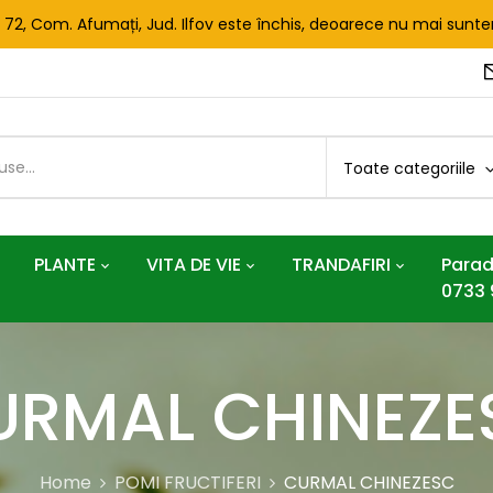
. 72, Com. Afumați, Jud. Ilfov este închis, deoarece nu mai sun
Toate categoriile
PLANTE
VITA DE VIE
TRANDAFIRI
Parad
0733 
URMAL CHINEZE
Home
POMI FRUCTIFERI
CURMAL CHINEZESC