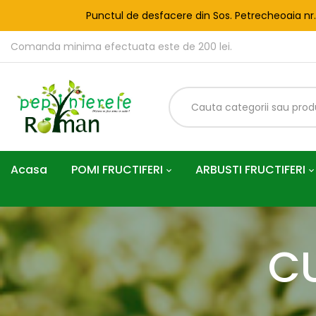
Punctul de desfacere din Sos. Petrecheoaia nr
Comanda minima efectuata este de 200 lei.
Acasa
POMI FRUCTIFERI
ARBUSTI FRUCTIFERI
C