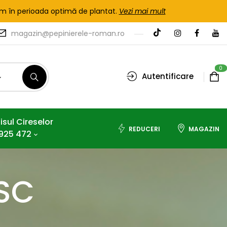
tem în perioada optimă de plantat.
Vezi mai mult
magazin@pepinierele-roman.ro
0
Autentificare
isul Cireselor
REDUCERI
MAGAZIN
925 472
SC