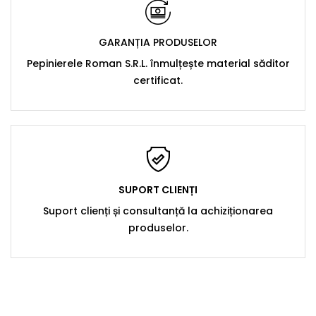
GARANȚIA PRODUSELOR
Pepinierele Roman S.R.L. înmulțește material săditor
certificat.
SUPORT CLIENȚI
Suport clienți și consultanță la achiziționarea
produselor.