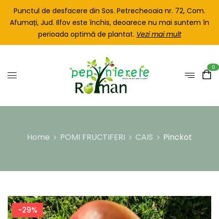
Punctul de desfacere din Sos. Petrecheoaia nr. 72, Com.
Afumați, Jud. Ilfov este închis, deoarece nu mai suntem în
perioada optimă de plantat.
Vezi mai mult
0
Home
POMI FRUCTIFERI
CAIS
Pinckot
-29%