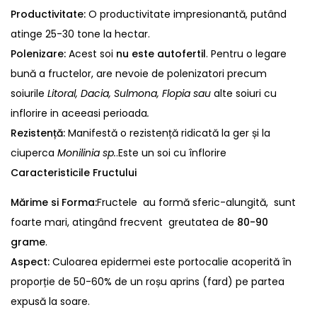
Productivitate:
O productivitate impresionantă, putând
atinge 25-30 tone la hectar.
Polenizare:
Acest soi
nu este autofertil
. Pentru o legare
bună a fructelor, are nevoie de polenizatori precum
soiurile
Litoral, Dacia, Sulmona, Flopia sau
alte soiuri cu
inflorire in aceeasi perioada
.
Rezistență:
Manifestă o rezistență ridicată la ger și la
ciuperca
Monilinia sp.
.Este un soi cu înflorire
Caracteristicile Fructului
Mărime si Forma:
Fructele au formă sferic-alungită, sunt
foarte mari, atingând frecvent greutatea de
80-90
grame
.
Aspect:
Culoarea epidermei este portocalie acoperită în
proporție de 50-60% de un roșu aprins (fard) pe partea
expusă la soare.