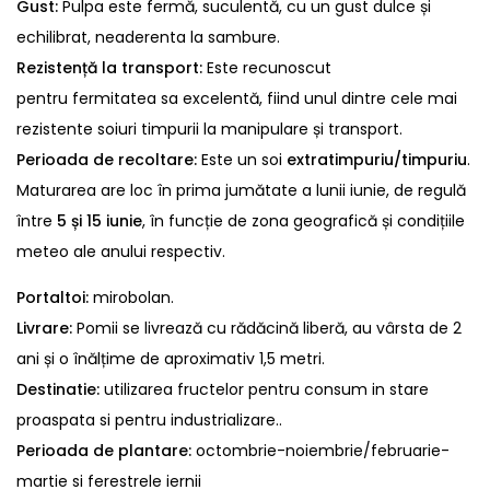
Gust:
Pulpa este fermă, suculentă, cu un gust dulce și
echilibrat, neaderenta la sambure.
Rezistență la transport:
Este recunoscut
pentru fermitatea sa excelentă, fiind unul dintre cele mai
rezistente soiuri timpurii la manipulare și transport.
Perioada de recoltare:
Este un soi
extratimpuriu/timpuriu
.
Maturarea are loc în prima jumătate a lunii iunie, de regulă
între
5 și 15 iunie
, în funcție de zona geografică și condițiile
meteo ale anului respectiv.
Portaltoi:
mirobolan.
Livrare:
Pomii se livrează cu rădăcină liberă, au vârsta de 2
ani și o înălțime de aproximativ 1,5 metri.
Destinatie:
utilizarea fructelor pentru consum in stare
proaspata si pentru industrializare..
Perioada de plantare:
octombrie-noiembrie/februarie-
martie si ferestrele iernii