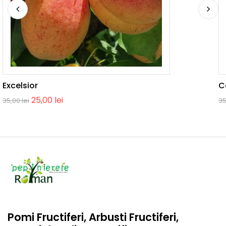
Excelsior
C
25,00
lei
35,00
lei
3
Pomi Fructiferi, Arbusti Fructiferi,