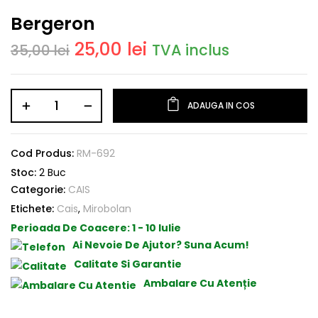
Bergeron
25,00
lei
TVA inclus
35,00
lei
ADAUGA IN COS
Cod Produs:
RM-692
Stoc:
2 Buc
Categorie:
CAIS
Etichete:
Cais
,
Mirobolan
Perioada De Coacere:
1 - 10 Iulie
Ai Nevoie De Ajutor? Suna Acum!
Calitate Si Garantie
Ambalare Cu Atenție