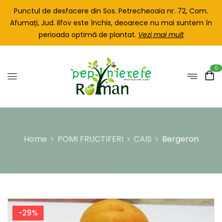
Punctul de desfacere din Sos. Petrecheoaia nr. 72, Com.
Afumați, Jud. Ilfov este închis, deoarece nu mai suntem în
perioada optimă de plantat.
Vezi mai mult
0
Home
POMI FRUCTIFERI
CAIS
Bergeron
-29%