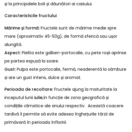
și la principalele boli și dăunători ai caisului.
Caracteristicile fructului
Mărime și formă:
Fructele sunt de mărime medie spre
mare (aproximativ 45-50g), de formă sferică sau ușor
alungită.
Aspect:
Pielita este galben-portocalie, cu pete roșii aprinse
pe partea expusă la soare.
Gust:
Pulpa este portocalie, fermă, neaderentă la sâmbure
și are un gust intens, dulce și aromat.
Perioada de recoltare:
Fructele ajung la maturitate la
inceputul lunii
iulie,
în funcție de zona geografică și
condițiile climatice ale anului respectiv. Această coacere
tardivă îi permite să evite adesea înghețurile târzii de
primăvară în perioada înfloririi.