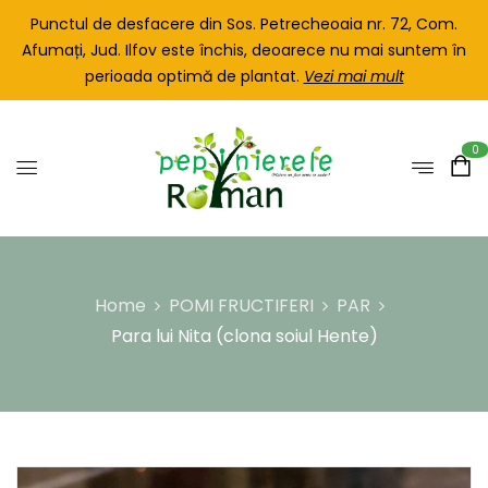
Punctul de desfacere din Sos. Petrecheoaia nr. 72, Com.
Afumați, Jud. Ilfov este închis, deoarece nu mai suntem în
perioada optimă de plantat.
Vezi mai mult
0
Home
POMI FRUCTIFERI
PAR
Para lui Nita (clona soiul Hente)