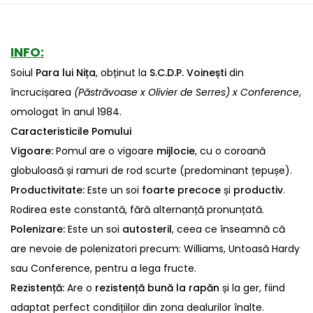
INFO:
Soiul
Para lui
Nița
, obținut la
S.C.D.P. Voinești
din
încrucișarea
(Păstrăvoase x Olivier de Serres) x Conference
,
omologat în anul 1984.
Caracteristicile Pomului
Vigoare:
Pomul are o vigoare
mijlocie
, cu o coroană
globuloasă și ramuri de rod scurte (predominant țepușe).
Productivitate:
Este un soi
foarte precoce
și
productiv
.
Rodirea este constantă, fără alternanță pronunțată.
Polenizare:
Este un soi
autosteril
, ceea ce înseamnă că
are nevoie de polenizatori precum: Williams, Untoasă Hardy
sau Conference, pentru a lega fructe.
Rezistență:
Are o
rezistență bună la rapăn
și la ger, fiind
adaptat perfect condițiilor din zona dealurilor înalte.