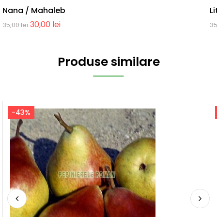
Nana / Mahaleb
Li
30,00
lei
35,00
lei
3
Produse similare
-43%