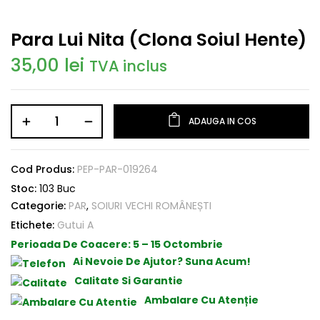
Para Lui Nita (clona Soiul Hente)
35,00
lei
TVA inclus
ADAUGA IN COS
Cod Produs:
PEP-PAR-019264
Stoc:
103 Buc
Categorie:
PAR
,
SOIURI VECHI ROMÂNEȘTI
Etichete:
Gutui A
Perioada De Coacere:
5 – 15 Octombrie
Ai Nevoie De Ajutor? Suna Acum!
Calitate Si Garantie
Ambalare Cu Atenție