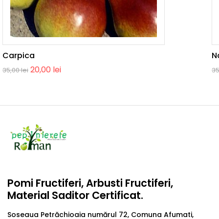
Carpica
N
20,00
lei
35,00
lei
3
Pomi Fructiferi, Arbusti Fructiferi,
Material Saditor Certificat.
Soseaua Petrăchioaia numărul 72, Comuna Afumati,