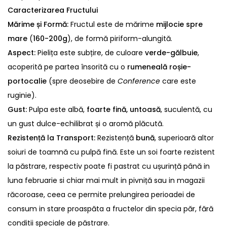
Caracterizarea Fructului
Mărime și Formă:
Fructul este de mărime
mijlocie spre
mare
(
160-200g
), de formă piriform-alungită.
Aspect:
Pielița este subțire, de culoare
verde-gălbuie
,
acoperită pe partea însorită cu o
rumeneală roșie-
portocalie
(spre deosebire de
Conference
care este
ruginie).
Gust:
Pulpa este albă,
foarte fină, untoasă
, suculentă, cu
un gust dulce-echilibrat și o aromă plăcută.
Rezistență la Transport:
Rezistență
bună
, superioară altor
soiuri de toamnă cu pulpă fină. E
ste un soi foarte rezistent
la păstrare, respectiv poate fi pastrat cu ușurință până in
luna februarie si chiar mai mult in pivniță sau in magazii
răcoroase, ceea ce permite prelungirea perioadei de
consum in stare proaspăta a fructelor din specia păr, fără
conditii speciale de păstrare.