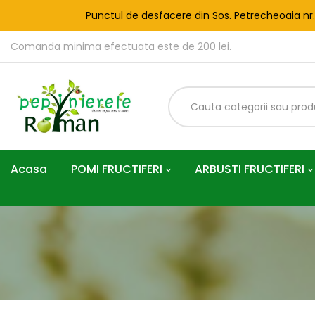
Punctul de desfacere din Sos. Petrecheoaia nr
Comanda minima efectuata este de 200 lei.
Acasa
POMI FRUCTIFERI
ARBUSTI FRUCTIFERI