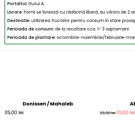
Portaltoi:
Gutui A.
Livrare:
Pomii se livrează cu rădăcină liberă, au vârsta de 2 an
Destinatie:
utilizarea fructelor pentru consum in stare proaspa
Perioada de consum:
de la recoltare cca. 1- 3 saptamani.
Perioada de plantare:
octombrie-noiembrie/februarie-martie 
Donissen / Mahaleb
A
-50%
35,00
lei
10,00
lei
20,00
lei