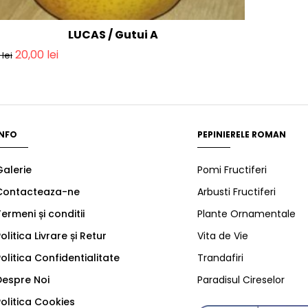
LUCAS / Gutui A
20,00
lei
0
lei
INFO
PEPINIERELE ROMAN
Galerie
Pomi Fructiferi
Contacteaza-ne
Arbusti Fructiferi
ermeni și conditii
Plante Ornamentale
olitica Livrare și Retur
Vita de Vie
olitica Confidentialitate
Trandafiri
Despre Noi
Paradisul Cireselor
olitica Cookies