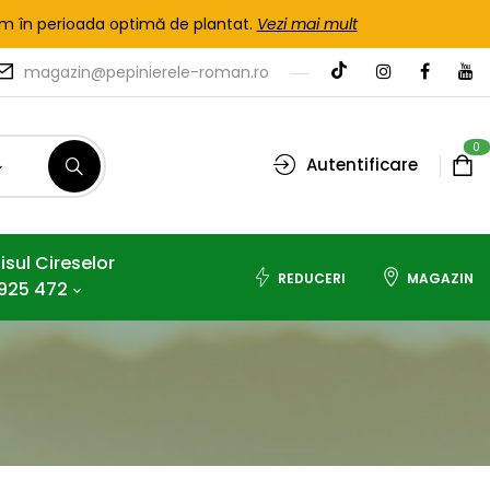
tem în perioada optimă de plantat.
Vezi mai mult
magazin@pepinierele-roman.ro
0
Autentificare
isul Cireselor
REDUCERI
MAGAZIN
925 472