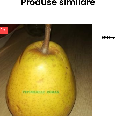
Produse similare
43%
-43
35,00
lei