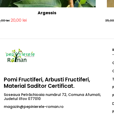
Argessis
20,00
lei
5,00
lei
35,0
Pomi Fructiferi, Arbusti Fructiferi,
T
Material Saditor Certificat.
P
Soseaua Petrăchioaia numărul 72, Comuna Afumati,
P
Judetul Ilfov 077010
magazin@pepinierele-roman.ro
P