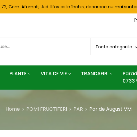
. 72, Com. Afumați, Jud. Ilfov este închis, deoarece nu mai sun
Toate categoriile
PLANTE
VITA DE VIE
TRANDAFIRI
Parad
0733 
Home
POMI FRUCTIFERI
PAR
Par de August VM