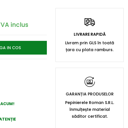
TVA inclus
LIVRARE RAPIDĂ
Livram prin GLS în toată
GA IN COS
țara cu plata ramburs.
GARANȚIA PRODUSELOR
Pepinierele Roman S.R.L.
A ACUM!
înmulțește material
săditor certificat.
ATENȚIE