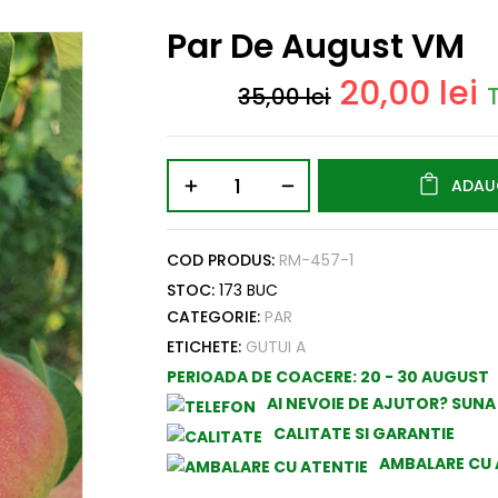
Par De August VM
20,00
lei
35,00
lei
ADAU
COD PRODUS:
RM-457-1
STOC:
173 BUC
CATEGORIE:
PAR
ETICHETE:
GUTUI A
PERIOADA DE COACERE:
20 - 30 AUGUST
AI NEVOIE DE AJUTOR? SUN
CALITATE SI GARANTIE
AMBALARE CU 