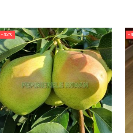
-43%
-