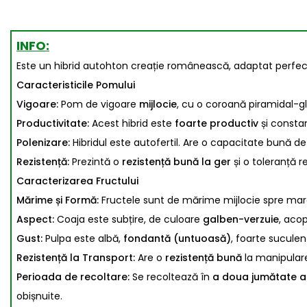
INFO:
Este un hibrid autohton creație românească, adaptat perfect
Caracteristicile Pomului
Vigoare:
Pom de vigoare
mijlocie
, cu o coroană piramidal-glo
Productivitate:
Acest hibrid este
foarte productiv
și constan
Polenizare:
Hibridul este autofertil. Are o capacitate bună de
Rezistență:
Prezintă o
rezistență bună la ger
și o toleranță r
Caracterizarea Fructului
Mărime și Formă:
Fructele sunt de mărime mijlocie spre mar
Aspect:
Coaja este subțire, de culoare
galben-verzuie
, aco
Gust:
Pulpa este albă,
fondantă (untuoasă)
, foarte suculen
Rezistență la Transport:
Are o
rezistență bună
la manipulare
Perioada de recoltare:
Se recoltează în
a doua jumătate a 
obișnuite.