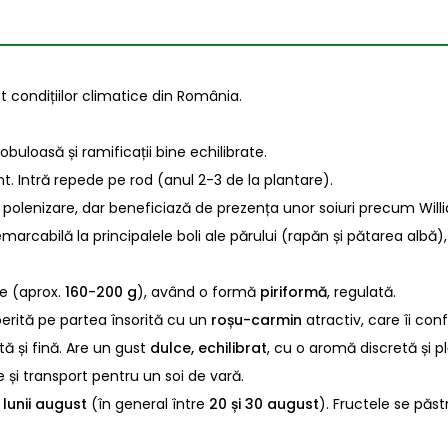
 condițiilor climatice din România.
buloasă și ramificații bine echilibrate.
t. Intră repede pe rod (anul 2-3 de la plantare).
 polenizare, dar beneficiază de prezența unor soiuri precum Willi
emarcabilă la principalele boli ale părului (rapăn și pătarea albă)
e (aprox.
160-200 g
), având o formă
piriformă
, regulată.
perită pe partea însorită cu un
roșu-carmin
atractiv, care îi co
tă și fină. Are un gust
dulce, echilibrat
, cu o aromă discretă și p
 și transport pentru un soi de vară.
lunii august
(în general între
20 și 30 august
). Fructele se păs