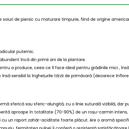
 soiuri de piersic cu maturare timpurie, fiind de origine america
adicular puternic.
 abundent încă din primii ani de la plantare.
entru a produce, ceea ce îl face ideal pentru grădinile mici , îns
Este însă sensibil la înghețurile târzii de primăvară (deoarece în
ormă sferică sau sferic-alungită, cu o linie suturală vizibilă, dar 
perită aproape în totalitate (70-90%) de un roșu-carmin intens, c
i cu un raport zahăr-aciditate foarte plăcut. Are o aromă specif
impuriu, fermitatea pulpei îi conferă o rezistență satisfăcătoare