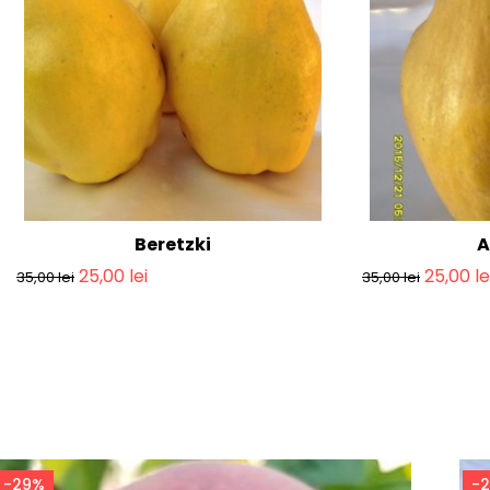
Beretzki
A
25,00
lei
25,00
le
35,00
lei
35,00
lei
-29%
-