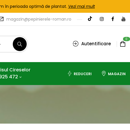
tem în perioada optimă de plantat.
Vezi mai mult
magazin@pepinierele-roman.ro
0
Autentificare
isul Cireselor
REDUCERI
MAGAZIN
925 472