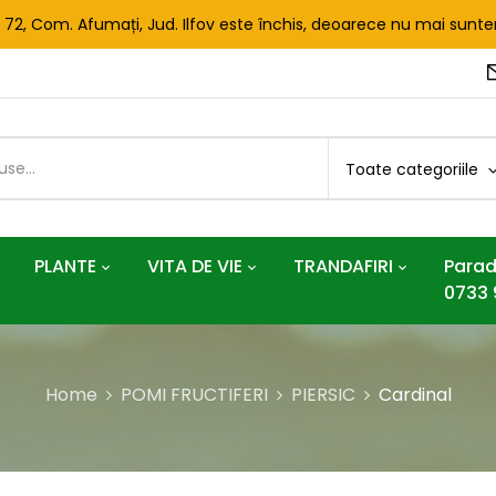
. 72, Com. Afumați, Jud. Ilfov este închis, deoarece nu mai sun
Toate categoriile
PLANTE
VITA DE VIE
TRANDAFIRI
Parad
0733 
Home
POMI FRUCTIFERI
PIERSIC
Cardinal