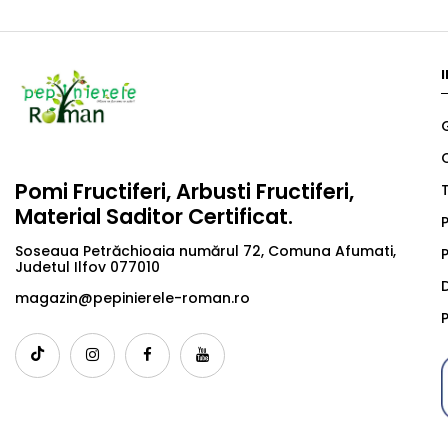
Pomi Fructiferi, Arbusti Fructiferi,
T
Material Saditor Certificat.
P
Soseaua Petrăchioaia numărul 72, Comuna Afumati,
P
Judetul Ilfov 077010
magazin@pepinierele-roman.ro
P