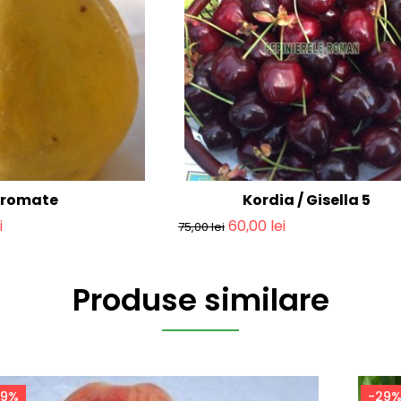
romate
Kordia / Gisella 5
i
60,00
lei
75,00
lei
Produse similare
29%
-29