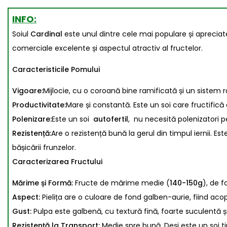
INFO:
Soiul
Cardinal
este unul dintre cele mai populare și apreciate
comerciale excelente și aspectul atractiv al fructelor.
Caracteristicile Pomului
Vigoare:
Mijlocie, cu o coroană bine ramificată și un sistem r
Productivitate:
Mare și constantă. Este un soi care fructifică
Polenizare:
Este un soi
autofertil
, nu necesită polenizatori p
Rezistență:
Are o rezistență bună la gerul din timpul iernii. 
bășicării frunzelor.
Caracterizarea Fructului
Mărime și Formă:
Fructe de mărime medie (
140-150g
), de f
Aspect:
Pielița are o culoare de fond galben-aurie, fiind aco
Gust:
Pulpa este galbenă, cu textură fină, foarte suculentă ș
Rezistență la Transport:
Medie spre bună. Deși este un soi t