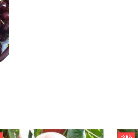
%
-29%