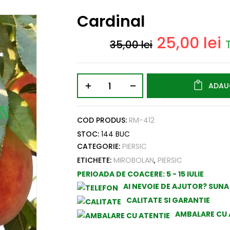
Cardinal
25,00
lei
35,00
lei
ADAU
COD PRODUS:
RM-412
STOC:
144 BUC
CATEGORIE:
PIERSIC
ETICHETE:
MIROBOLAN
,
PIERSIC
PERIOADA DE COACERE:
5 - 15 IULIE
AI NEVOIE DE AJUTOR? SUN
CALITATE SI GARANTIE
AMBALARE CU 