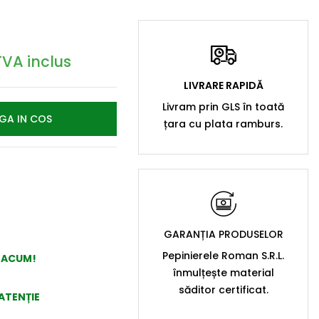
TVA inclus
LIVRARE RAPIDĂ
Livram prin GLS în toată
GA IN COS
țara cu plata ramburs.
GARANȚIA PRODUSELOR
Pepinierele Roman S.R.L.
A ACUM!
înmulțește material
săditor certificat.
ATENȚIE