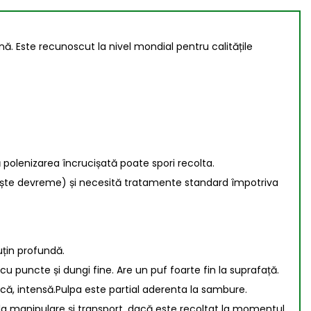
nă. Este recunoscut la nivel mondial pentru calitățile
ă polenizarea încrucișată poate spori recolta.
florește devreme) și necesită tratamente standard împotriva
puțin profundă.
u puncte și dungi fine. Are un puf foarte fin la suprafață.
ică, intensă.Pulpa este partial aderenta la sambure.
 la manipulare și transport, dacă este recoltat la momentul