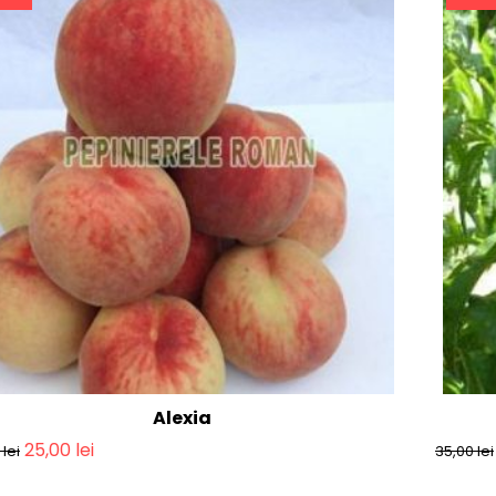
Alexia
25,00
lei
0
lei
35,00
lei