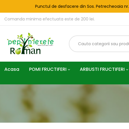
Punctul de desfacere din Sos. Petrecheoaia nr
Comanda minima efectuata este de 200 lei.
Acasa
POMI FRUCTIFERI
ARBUSTI FRUCTIFERI