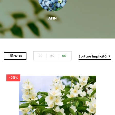
AFIN
30
60
90
FILTER
Sortare Implicită
-20%