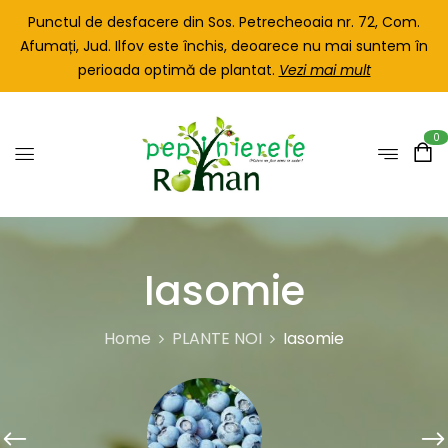
Punctul de desfacere din Sos. Petrecheoaia nr. 72, Com.
Afumați, Jud. Ilfov este închis, deoarece nu mai suntem în
perioada optimă de plantat.
Vezi mai mult
0
Iasomie
Home
PLANTE NOI
Iasomie