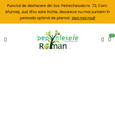
Punctul de desfacere din Sos. Petrecheoaia nr. 72, Com.
Afumați, Jud. Ilfov este închis, deoarece nu mai suntem în
perioada optimă de plantat.
Vezi mai mult
0
Iasomie
Home
PLANTE NOI
Iasomie