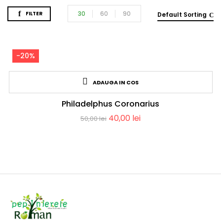
30
60
90
FILTER
Default Sorting
-20%
ADAUGA IN COS
Philadelphus Coronarius
40,00
lei
50,00
lei