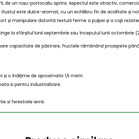
de un roșu-portocaliu aprins. Aspectul este atractiv, comercial, 
Gustul este dulce-aromat, cu un echilibru fin de aciditate și n
rt și manipulare datorită texturii ferme a pulpei și a cojii reziste
inge la sfârșitul lunii septembrie sau începutul lunii octombrie
mare capacitate de păstrare, fructele rămânând proaspete până în
i și o înălțime de aproximativ 1,5 metri.
ta si pentru industrializare.
si ferestrele iernii.