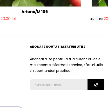
Ariane/M 106
20,00
lei
2
35,00
lei
ABONARE NOUTATI&SFATURI UTILE
Aboneaza-te pentru a fi la curent cu cele
mai recente informatii tehnice, sfaturi utile
si recomandari practice.