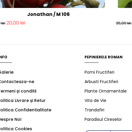
Jonathan / M 106
20,00
lei
0
lei
35,00
lei
INFO
PEPINIERELE ROMAN
Galerie
Pomi Fructiferi
Contacteaza-ne
Arbusti Fructiferi
ermeni și conditii
Plante Ornamentale
olitica Livrare și Retur
Vita de Vie
olitica Confidentialitate
Trandafiri
Despre Noi
Paradisul Cireselor
olitica Cookies