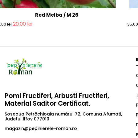
Red Melba / M 26
20,00
lei
5,00
lei
35,0
Pomi Fructiferi, Arbusti Fructiferi,
T
Material Saditor Certificat.
P
Soseaua Petrăchioaia numărul 72, Comuna Afumati,
P
Judetul Ilfov 077010
magazin@pepinierele-roman.ro
P