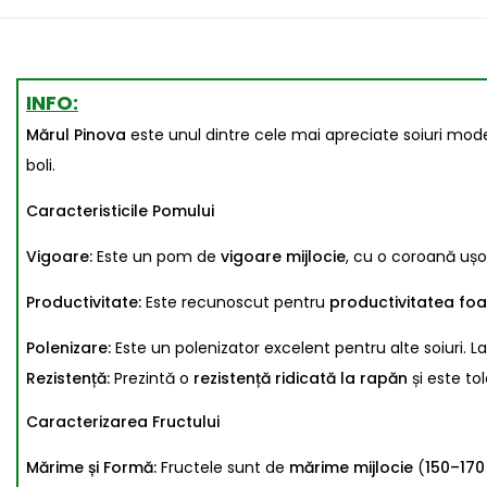
INFO:
Mărul Pinova
este unul dintre cele mai apreciate soiuri modern
boli.
Caracteristicile Pomului
Vigoare:
Este un pom de
vigoare mijlocie
, cu o coroană ușor
Productivitate:
Este recunoscut pentru
productivitatea fo
Polenizare:
Este un polenizator excelent pentru alte soiuri. L
Rezistență:
Prezintă o
rezistență ridicată la rapăn
și este to
Caracterizarea Fructului
Mărime și Formă:
Fructele sunt de
mărime mijlocie
(
150–170