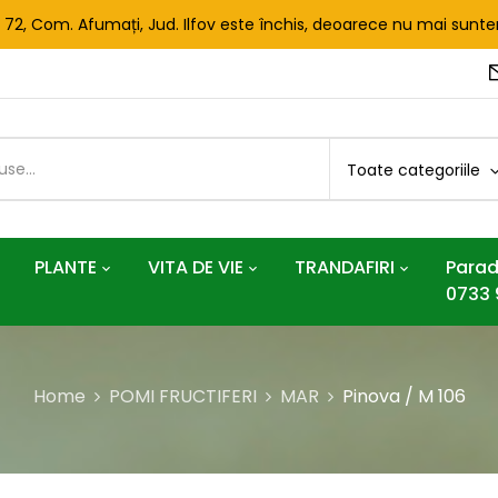
. 72, Com. Afumați, Jud. Ilfov este închis, deoarece nu mai sun
Toate categoriile
PLANTE
VITA DE VIE
TRANDAFIRI
Parad
0733 
Home
POMI FRUCTIFERI
MAR
Pinova / M 106