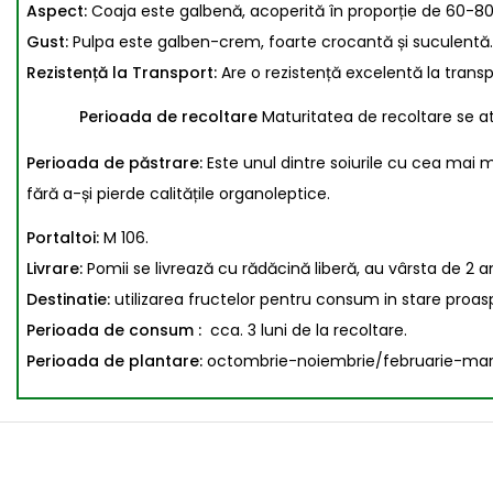
Aspect:
Coaja este galbenă, acoperită în proporție de 60-80% 
Gust:
Pulpa este galben-crem, foarte crocantă și suculentă. 
Rezistență la Transport:
Are o rezistență excelentă la transpo
Perioada de recoltare
Maturitatea de recoltare se at
Perioada de păstrare:
Este unul dintre soiurile cu cea mai 
fără a-și pierde calitățile organoleptice.
Portaltoi:
M 106.
Livrare:
Pomii se livrează cu rădăcină liberă, au vârsta de 2 an
Destinatie:
utilizarea fructelor pentru consum in stare proaspa
Perioada de consum :
cca. 3 luni de la recoltare.
Perioada de plantare:
octombrie-noiembrie/februarie-martie 