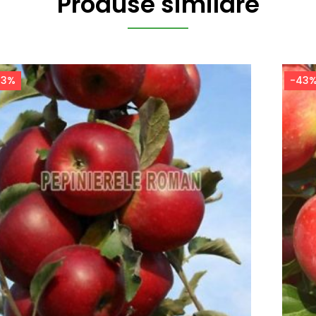
Produse similare
43%
-43