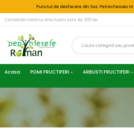
Punctul de desfacere din Sos. Petrecheoaia nr
Comanda minima efectuata este de 200 lei.
Acasa
POMI FRUCTIFERI
ARBUSTI FRUCTIFERI