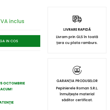
TVA inclus
LIVRARE RAPIDĂ
Livram prin GLS în toată
GA IN COS
țara cu plata ramburs.
GARANȚIA PRODUSELOR
– 5 OCTOMBRIE
Pepinierele Roman S.R.L.
A ACUM!
înmulțește material
săditor certificat.
ATENȚIE