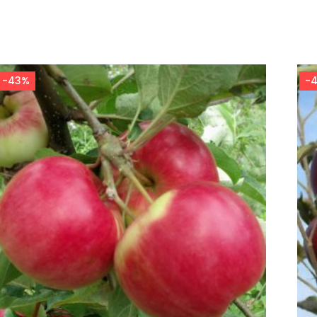
-43%
-