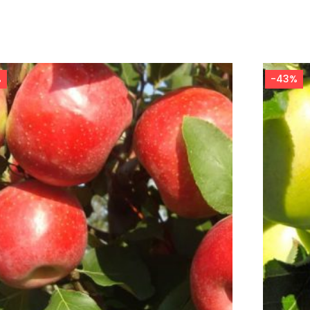
%
-43%