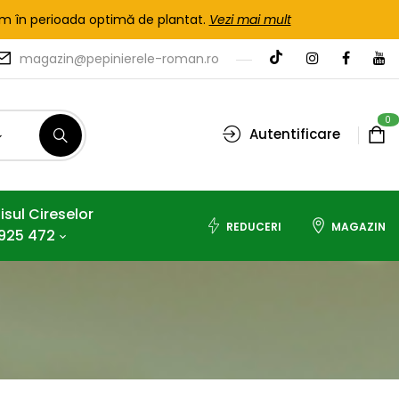
tem în perioada optimă de plantat.
Vezi mai mult
magazin@pepinierele-roman.ro
0
Autentificare
isul Cireselor
REDUCERI
MAGAZIN
925 472