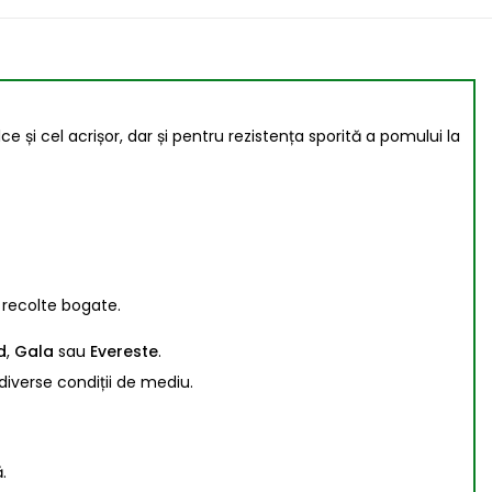
 și cel acrișor, dar și pentru rezistența sporită a pomului la
 recolte bogate.
d
,
Gala
sau
Evereste
.
 diverse condiții de mediu.
.