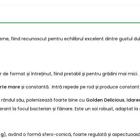
e, fiind recunoscut pentru echilibrul excelent dintre gustul dulce
 de format și întreținut, fiind pretabil și pentru grădini mai mici.
arte mare
și constantă. Intră repede pe rod și produce constant
a rândul său, polenizează foarte bine cu
Golden Delicious
,
Idare
lerant la focul bacterian și făinare. Este un soi robust, adaptat la
 g
), având o formă sfero-conică, foarte regulată și aspectuoasă