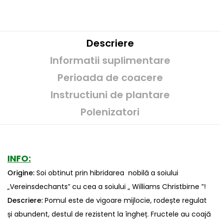
Descriere
Informatii suplimentare
Perioada de coacere
Instructiuni de plantare
Polenizatori
INFO:
Origine:
Soi obtinut prin hibridarea nobilă a soiului
„Vereinsdechants” cu cea a soiului „ Williams Christbirne ”!
Descriere:
Pomul este de vigoare mijlocie, rodește regulat
și abundent, destul de rezistent la îngheț. Fructele au coajă