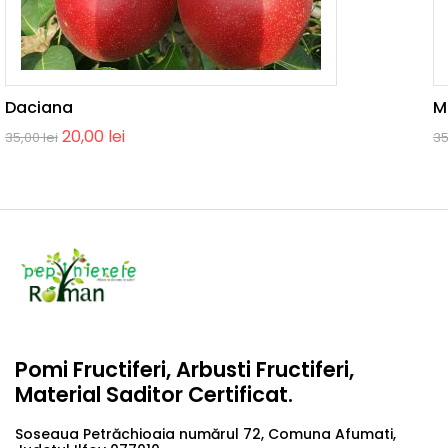
Daciana
M
20,00
lei
35,00
lei
3
Pomi Fructiferi, Arbusti Fructiferi,
Material Saditor Certificat.
Soseaua Petrăchioaia numărul 72, Comuna Afumati,