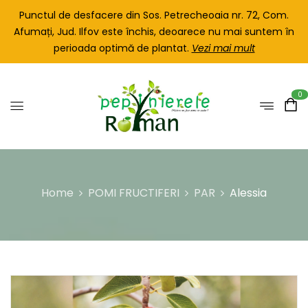
Punctul de desfacere din Sos. Petrecheoaia nr. 72, Com.
Afumați, Jud. Ilfov este închis, deoarece nu mai suntem în
perioada optimă de plantat.
Vezi mai mult
0
Home
POMI FRUCTIFERI
PAR
Alessia