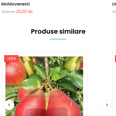
Moldovenesti
U
25,00
lei
35,00
lei
3
Produse similare
-43%