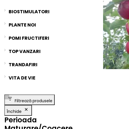
BIOSTIMULATORI
PLANTE NOI
POMI FRUCTIFERI
TOP VANZARI
TRANDAFIRI
VITA DE VIE
Filtrează produsele
Închide
Perioada
Maturare/Coacere