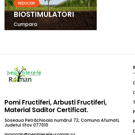
REDUCERI
BIOSTIMULATORI
Cumpara
Pomi Fructiferi, Arbusti Fructiferi,
T
Material Saditor Certificat.
P
Soseaua Petrăchioaia numărul 72, Comuna Afumati,
P
Judetul Ilfov 077010
magazin@pepinierele-roman.ro