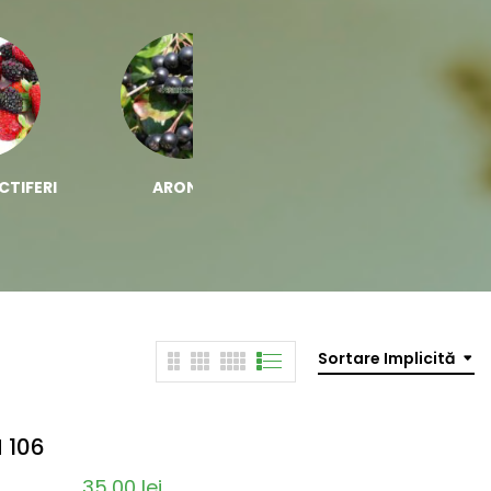
CTIFERI
ARONIA
BIOSTIMULATORI
Sortare Implicită
 106
35,00
lei