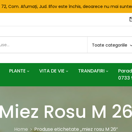
. 72, Com. Afumați, Jud. Ilfov este închis, deoarece nu mai sun
Toate categoriile
PLANTE
VITA DE VIE
TRANDAFIRI
Parad
0733 
Miez Rosu M 2
Home
Produse etichetate „miez rosu M 26”