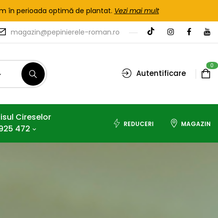
tem în perioada optimă de plantat.
Vezi mai mult
magazin@pepinierele-roman.ro
0
Autentificare
isul Cireselor
REDUCERI
MAGAZIN
925 472
6