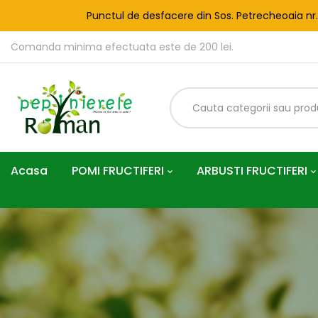
Punctul de desfacere din Sos. Petrecheoaia nr
Comanda minima efectuata este de 200 lei.
Acasa
POMI FRUCTIFERI
ARBUSTI FRUCTIFERI