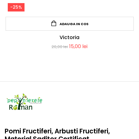
-25%
ADAUGA IN COS
Victoria
15,00
lei
20,00
lei
Pomi Fructiferi, Arbusti Fructiferi,
Material Saditor Certificat.