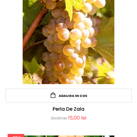
ADAUGA IN COS
Perla De Zala
15,00
lei
20,00
lei