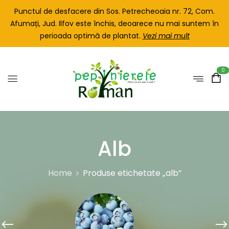
Punctul de desfacere din Sos. Petrecheoaia nr. 72, Com.
Afumați, Jud. Ilfov este închis, deoarece nu mai suntem în
perioada optimă de plantat.
Vezi mai mult
0
Alb
Home
Produse etichetate „alb”