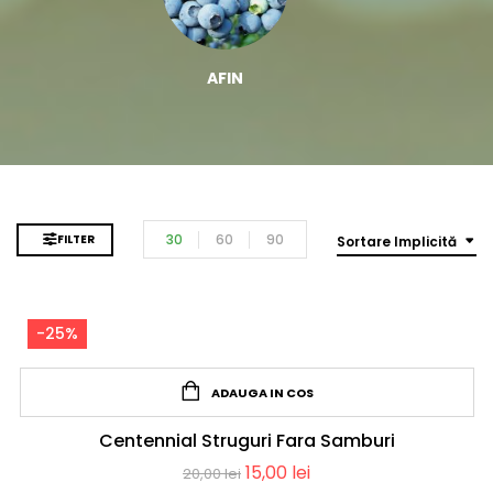
AFIN
30
60
90
FILTER
Sortare Implicită
-25%
ADAUGA IN COS
Centennial Struguri Fara Samburi
15,00
lei
20,00
lei