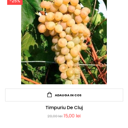
-25%
ADAUGA IN COS
Timpuriu De Cluj
15,00
lei
20,00
lei