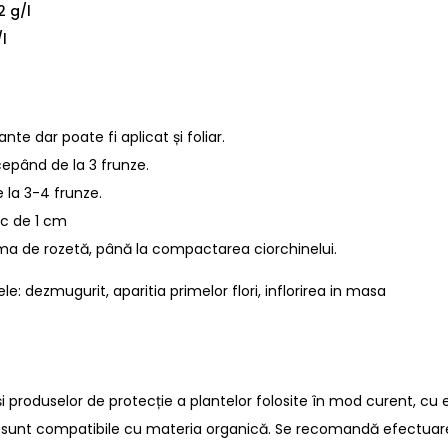
2 g/l
l
nte dar poate fi aplicat și foliar.
ncepând de la 3 frunze.
e la 3-4 frunze.
ic de 1 cm
orma de rozetă, până la compactarea ciorchinelui.
le: dezmugurit, aparitia primelor flori, inflorirea in masa
și
produselor de protecție a plantelor
folosite în mod curent, cu e
nu sunt compatibile cu materia organică. Se recomandă efectuare