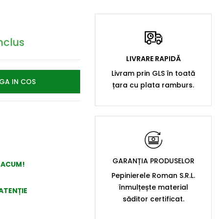
nclus
LIVRARE RAPIDĂ
Livram prin GLS în toată
GA IN COS
țara cu plata ramburs.
GARANȚIA PRODUSELOR
A ACUM!
Pepinierele Roman S.R.L.
înmulțește material
ATENȚIE
săditor certificat.