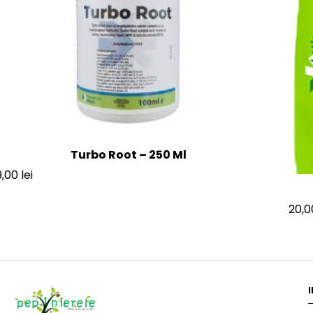
Turbo Root – 250 Ml
9,00
lei
20,