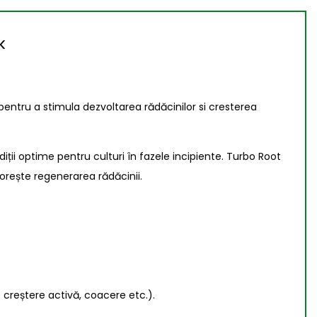
K
i pentru a stimula dezvoltarea rădăcinilor si cresterea
diții optime pentru culturi în fazele incipiente. Turbo Root
dorește regenerarea rădăcinii.
e creștere activă, coacere etc.).