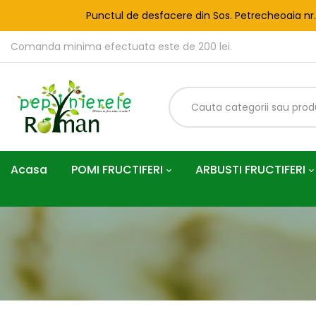
Punctul de desfacere din Sos. Petrecheoaia nr
Comanda minima efectuata este de 200 lei.
Acasa
POMI FRUCTIFERI
ARBUSTI FRUCTIFERI