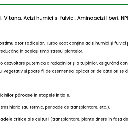
tana, Acizi humici si fulvici, Aminoacizi liberi, NP
ostimulator radicular
. Turbo Root conține acizi humici și fulvic
 reducând în același timp stresul plantelor.
 dezvoltare puternică a rădăcinilor și a tulpinilor, asigurând con
lui vegetativ și poate fi, de asemenea, aplicat ori de câte ori se 
inilor păroase în etapele inițiale.
stres hidric sau termic, perioade de transplantare, etc.).
oadele critice ale culturii
(transplantare, plante tinere în faza d