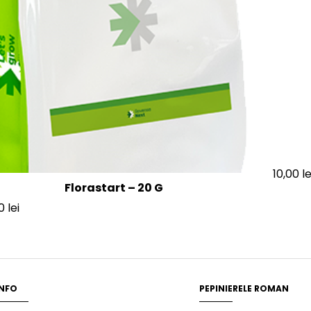
10,00
le
Florastart – 20 G
00
lei
INFO
PEPINIERELE ROMAN