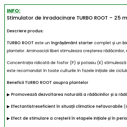
INFO:
Stimulator de inradacinare TURBO ROOT – 25 ml, Vi
Descriere produs:
TURBO ROOT
este un
îngrășământ starter
complet și un
bi
plantelor. Aminoacizii liberi stimuleaza creșterea rădăcinilor,
Concentrația ridicată de fosfor (P) și potasiu (K) stimulează o
este recomandat în toate culturile în fazele inițiale ale ciclu
Beneficii TURBO ROOT asupra plantelor
▶ Promovează dezvoltarea naturală a rădăcinilor și a rădăc
▶ Efectantistreseficient în situații climatice nefavorabile
(
▶ Efect de stimulare a creșterii în etapele inițiale și în peri