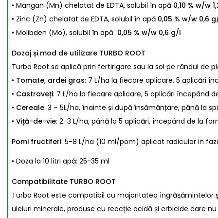
• Mangan (Mn) chelatat de EDTA, solubil în apă
0,10 % w/w 1,
• Zinc (Zn) chelatat de EDTA, solubil în apă
0,05 % w/w 0,6 g/
• Molibden (Mo), solubil în apă
0,05 % w/w 0,6 g/l
Dozaj și mod de utilizare TURBO ROOT
Turbo Root se aplică prin fertirigare sau la sol pe rândul de pla
•
Tomate, ardei gras
: 7 L/ha la fiecare aplicare, 5 aplicări î
•
Castraveți
: 7 L/ha la fiecare aplicare, 5 aplicări începând d
•
Cereale
: 3 – 5L/ha, înainte și după însămânțare, până la sp
•
Viță-de-vie
: 2-3 L/ha, până la 5 aplicări, începând de la f
Pomi fructiferi
: 5-8 L/ha (10 ml/pom) aplicat radicular in faze
• Doza la 10 litri apă: 25-35 ml
Compatibilitate TURBO ROOT
Turbo Root este compatibil cu majoritatea îngrășămintelor 
uleiuri minerale, produse cu reacție acidă și erbicide care 