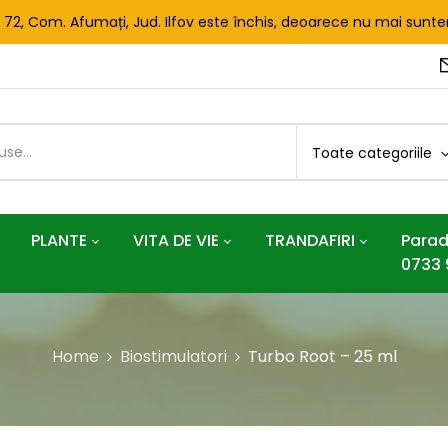
. 72, Com. Afumați, Jud. Ilfov este închis, deoarece nu mai sun
Toate categoriile
PLANTE
VITA DE VIE
TRANDAFIRI
Parad
0733 
Home
Biostimulatori
Turbo Root – 25 ml