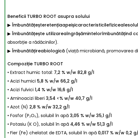
Beneficii TURBO ROOT asupra solului
▶ Îmbunătățeșteretențiaapeișicaracteristicilefizicealesolul
▶ Îmbunătățește utilizareaîngrășămintelorîmbunătățind ca
absorbție a rădăcinilor).
▶ Îmbunătățireabiologică
(viață microbiană, promovarea divi
Compoziție TURBO ROOT
• Extract humic total:
7,2 % w/w 82,8 g/l
• Acizi humici
5,8 % w/w 66,2 g/l
• Acizi fulvici
1,4 % w/w 16,6 g/l
• Aminoacizi liberi
3,54
<
% w/w 40,7 g/l
• Azot (N)
2,8 % w/w 32,2 g/l
• Fosfor (P₂O₅), solubil în apă
3,05 % w/w 35,1 g/l
• Potasiu (K O), solubil în apă
4,46 % w/w 51,3 g/l
• Fier (Fe) chelatat de EDTA, solubil în apă
0,017 % w/w 0,2 g/