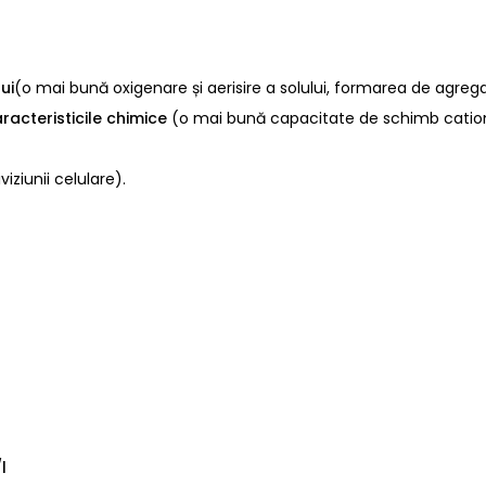
ui
(o mai bună oxigenare și aerisire a solului, formarea de agrega
racteristicile chimice
(o mai bună capacitate de schimb cationic
ziunii celulare).
l