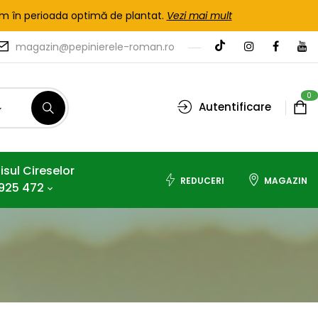
tem în perioada optimă de plantat.
Vezi mai mult
magazin@pepinierele-roman.ro
0
Autentificare
isul Cireselor
REDUCERI
MAGAZIN
925 472