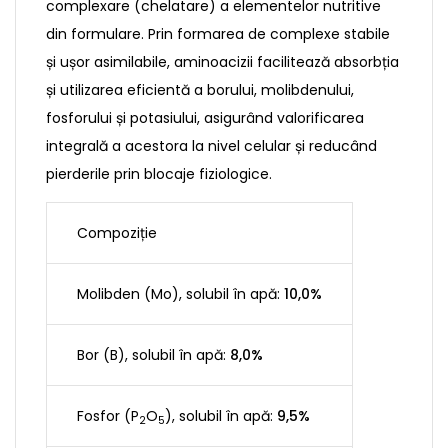
complexare (chelatare) a elementelor nutritive
din formulare. Prin formarea de complexe stabile
și ușor asimilabile, aminoacizii facilitează absorbția
și utilizarea eficientă a borului, molibdenului,
fosforului și potasiului, asigurând valorificarea
integrală a acestora la nivel celular și reducând
pierderile prin blocaje fiziologice.
Compoziție
Molibden (Mo), solubil în apă:
10,0%
Bor (B), solubil în apă:
8,0%
Fosfor (P
O
), solubil în apă:
9,5%
2
5