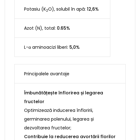
Potasiu (K
O), solubil în apă:
12,6%
2
Azot (N), total:
0.65%
L-α aminoacizi liberi:
5,0%
Principalele avantaje
Îmbunătățește înflorirea și legarea
fructelor
Optimizează inducerea înfloririi,
germinarea polenului, legarea și
dezvoltarea fructelor;
Contribuie la reducerea avortării florilor