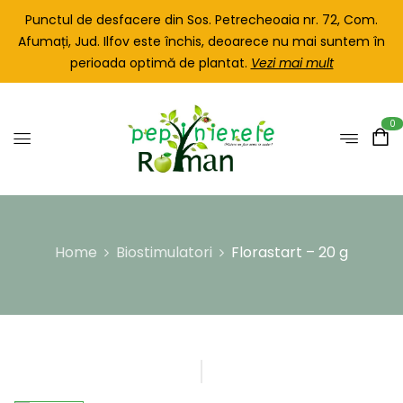
Punctul de desfacere din Sos. Petrecheoaia nr. 72, Com.
Afumați, Jud. Ilfov este închis, deoarece nu mai suntem în
perioada optimă de plantat.
Vezi mai mult
0
Home
Biostimulatori
Florastart – 20 g