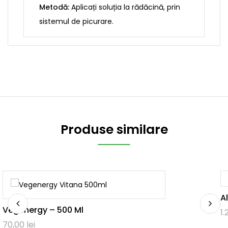
Metodă:
Aplicați soluția la rădăcină, prin
sistemul de picurare.
Produse similare
Al
Vegenergy – 500 Ml
1
70,00
lei