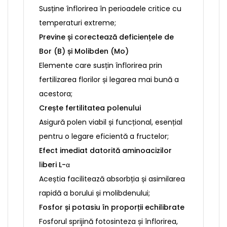
Susține înflorirea în perioadele critice cu
temperaturi extreme;
Previne și corectează deficiențele de
Bor (B) și Molibden (Mo)
Elemente care susțin înflorirea prin
fertilizarea florilor și legarea mai bună a
acestora;
Crește fertilitatea polenului
Asigură polen viabil și funcțional, esențial
pentru o legare eficientă a fructelor;
Efect imediat datorită aminoacizilor
liberi L-α
Aceștia facilitează absorbția și asimilarea
rapidă a borului și molibdenului;
Fosfor și potasiu în proporții echilibrate
Fosforul sprijină fotosinteza și înflorirea,