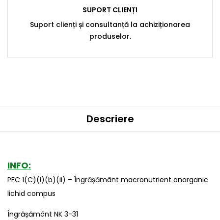
SUPORT CLIENȚI
Suport clienți și consultanță la achiziționarea
produselor.
Descriere
INFO:
PFC 1(C)(I)(b)(ii) – Îngrășământ macronutrient anorganic
lichid compus
Îngrășământ NK 3-31