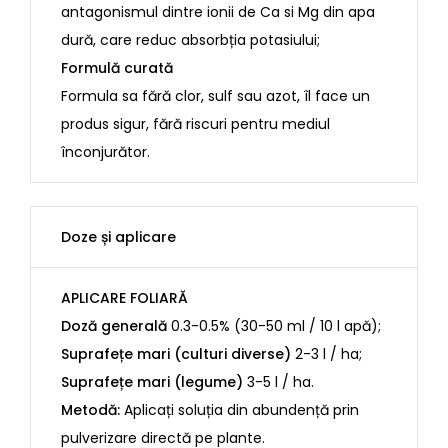
antagonismul dintre ionii de Ca si Mg din apa
dură, care reduc absorbția potasiului;
Formulă curată
Formula sa fără clor, sulf sau azot, îl face un
produs sigur, fără riscuri pentru mediul
înconjurător.
Doze și aplicare
APLICARE FOLIARĂ
Doză generală
0.3-0.5% (30-50 ml / 10 l apă);
Suprafețe mari (culturi diverse)
2-3 l / ha;
Suprafețe mari (legume)
3-5 l / ha.
Metodă:
Aplicați soluția din abundență prin
pulverizare directă pe plante.