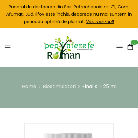
Punctul de desfacere din Sos. Petrecheoaia nr. 72, Com.
Afumați, Jud. Ilfov este închis, deoarece nu mai suntem în
perioada optimă de plantat.
Vezi mai mult
0
Home
Biostimulatori
Final K – 25 ml