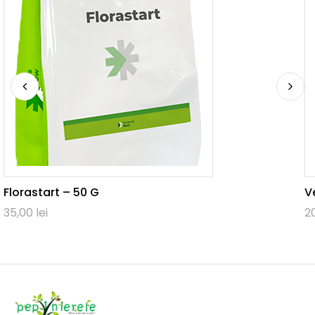
Florastart – 50 G
V
35,00
lei
2