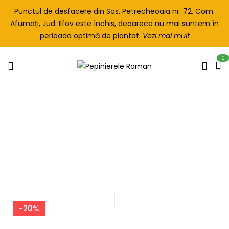
Punctul de desfacere din Sos. Petrecheoaia nr. 72, Com.
Afumați, Jud. Ilfov este închis, deoarece nu mai suntem în
perioada optimă de plantat.
Vezi mai mult
0
Home
POMI FRUCTIFERI
CIRES
Donissen / Gisella 5
-20%