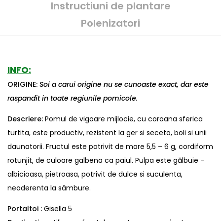
Instructiuni de plantare
Polenizatori
INFO:
ORIGINE:
Soi a carui origine nu se cunoaste exact, dar este
raspandit in toate regiunile pomicole.
Descriere:
Pomul de vigoare mijlocie, cu coroana sferica
turtita, este productiv, rezistent la ger si seceta, boli si unii
daunatorii. Fructul este potrivit de mare 5,5 – 6 g, cordiform
rotunjit, de culoare galbena ca paiul. Pulpa este gălbuie –
albicioasa, pietroasa, potrivit de dulce si suculenta,
neaderenta la sâmbure.
Portaltoi :
Gisella 5