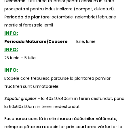
Destinatie :
utilizarea fructelor pentru consum in stare
proaspata si pentru industrializare (compot, dulceturi).
Perioada de plantare:
octombrie-noiembrie/februarie-
martie si ferestrele iernii
INFO:
Perioada Maturare/Coacere
Iulie, Iunie
INFO:
25 iunie – 5 iulie
INFO:
Etapele care trebuiesc parcurse la plantarea pomilor
fructiferi sunt următoarele:
Săpatul gropilor
– la 40x40x40cm in teren desfundat, pana
la 60x60x40cm in teren nedesfundat.
Fasonarea
constă în eliminarea rădăcinilor vătămate,
reîmprospătarea radacinilor prin scurtarea vârfurilor la