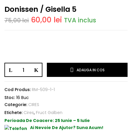
Donissen / Gisella 5
60,00
lei
TVA inclus
75,00
lei
ADAUGA IN COS
Cod Produs:
RM-509-1-1
Stoc:
16 Buc
Categorie:
CIRES
Etichete:
Cires
,
Fruct Galben
Perioada De Coacere:
25 Iunie – 5 Iulie
Ai Nevoie De Ajutor? Suna Acum!