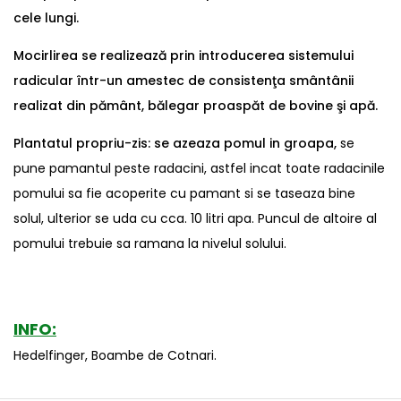
cele lungi.
Mocirlirea
se realizează prin introducerea sistemului
radicular într-un amestec de consistenţa smântânii
realizat din pământ, bălegar proaspăt de bovine şi apă.
Plantatul propriu-zis:
se azeaza pomul in groapa,
se
pune pamantul peste radacini, astfel incat toate radacinile
pomului sa fie acoperite cu pamant si se taseaza bine
solul, ulterior se uda cu cca. 10 litri apa. Puncul de altoire al
pomului trebuie sa ramana la nivelul solului.
INFO:
Hedelfinger
,
Boambe de Cotnari
.