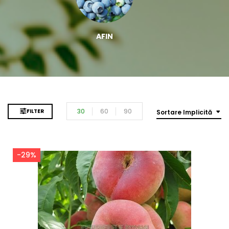
AFIN
30
60
90
FILTER
Sortare Implicită
-29%