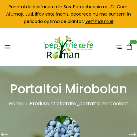
Punctul de desfacere din Sos. Petrecheoaia nr. 72, Com.
Afumați, Jud. Ilfov este închis, deoarece nu mai suntem în
perioada optimă de plantat.
Vezi mai mult
0
Portaltoi Mirobolan
Home
Produse etichetate „portaltoi mirobolan”