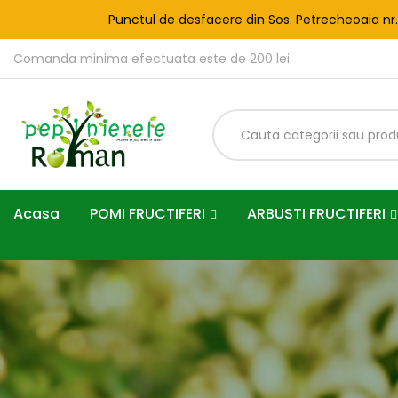
Punctul de desfacere din Sos. Petrecheoaia nr
Comanda minima efectuata este de 200 lei.
Acasa
POMI FRUCTIFERI
ARBUSTI FRUCTIFERI