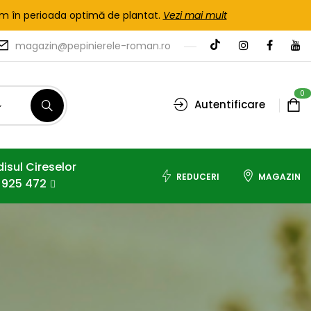
tem în perioada optimă de plantat.
Vezi mai mult
magazin@pepinierele-roman.ro
0
Autentificare
isul Cireselor
REDUCERI
MAGAZIN
 925 472