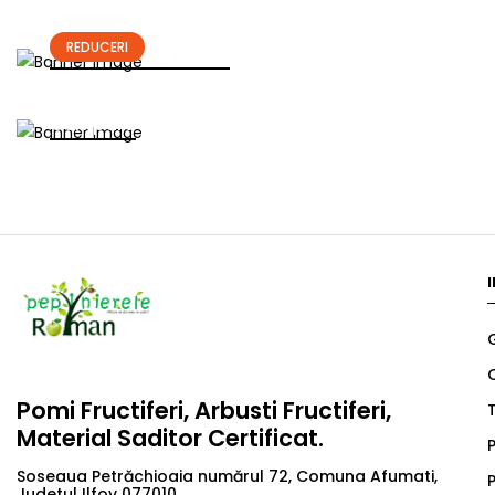
PROMOTII ACTIVE
REDUCERI
Descopera Colectia
BIOSTIMULATORI
Cumpara
Pomi Fructiferi, Arbusti Fructiferi,
T
Material Saditor Certificat.
P
Soseaua Petrăchioaia numărul 72, Comuna Afumati,
P
Judetul Ilfov 077010