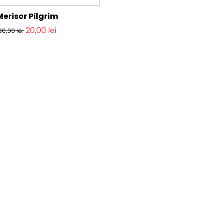
Merisor Pilgrim
20,00
lei
30,00
lei