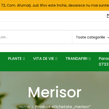
. 72, Com. Afumați, Jud. Ilfov este închis, deoarece nu mai sun
Toate categoriile
PLANTE
VITA DE VIE
TRANDAFIRI
Parad
0733
Merisor
Home
Produse etichetate „merisor”