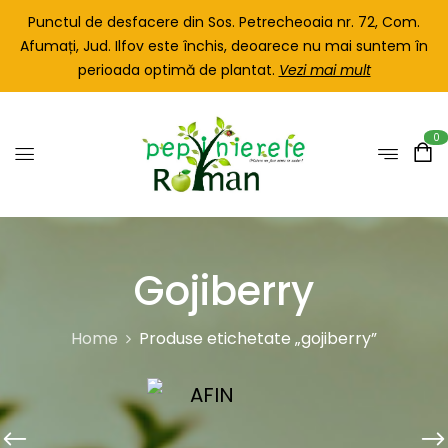
Punctul de desfacere din Sos. Petrecheoaia nr. 72, Com.
Afumați, Jud. Ilfov este închis, deoarece nu mai suntem în
perioada optimă de plantat.
Vezi mai mult
0
Gojiberry
Home
Produse etichetate „gojiberry”