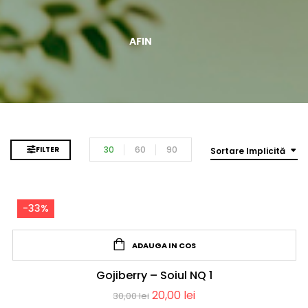
AFIN
30
60
90
FILTER
Sortare Implicită
-33%
ADAUGA IN COS
Gojiberry – Soiul NQ 1
20,00
lei
30,00
lei