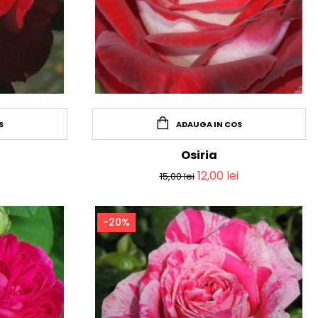
S
ADAUGA IN COS
Osiria
12,00
lei
15,00
lei
-20%