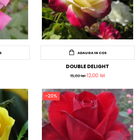
S
ADAUGA IN COS
DOUBLE DELIGHT
12,00
lei
15,00
lei
-20%