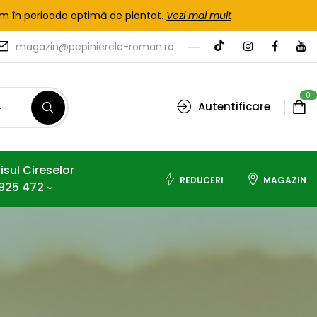
tem în perioada optimă de plantat.
Vezi mai mult
magazin@pepinierele-roman.ro
0
Autentificare
isul Cireselor
REDUCERI
MAGAZIN
925 472