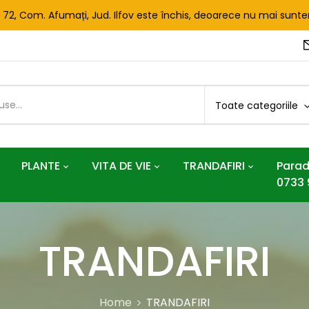
. 72, Com. Afumați, Jud. Ilfov este închis, deoarece nu mai sun
Toate categoriile
PLANTE
VITA DE VIE
TRANDAFIRI
Parad
0733 
TRANDAFIRI
Home
TRANDAFIRI