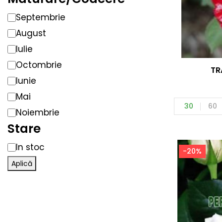
Septembrie
August
Iulie
Octombrie
TR
Iunie
Mai
30
60
Noiembrie
Stare
In stoc
-20%
Aplică