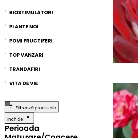
BIOSTIMULATORI
PLANTE NOI
POMI FRUCTIFERI
TOP VANZARI
TRANDAFIRI
VITA DE VIE
Filtrează produsele
Închide
Perioada
Maturare/Coacere