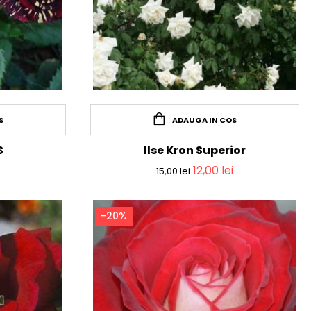
S
ADAUGA IN COS
S
Ilse Kron Superior
12,00
lei
15,00
lei
-20%