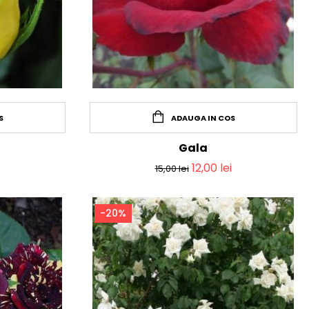
S
ADAUGA IN COS
Gala
12,00
lei
15,00
lei
-20%