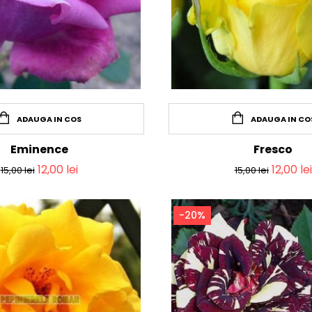
ADAUGA IN COS
ADAUGA IN CO
Eminence
Fresco
12,00
lei
12,00
lei
15,00
lei
15,00
lei
-20%