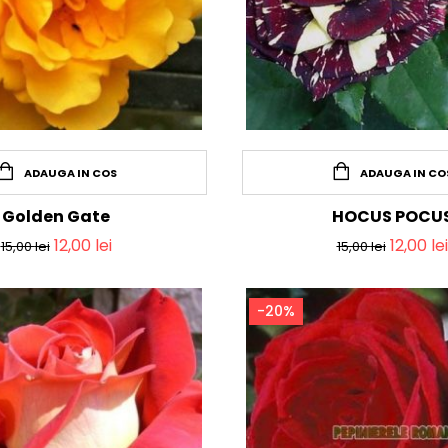
ADAUGA IN COS
ADAUGA IN CO
Golden Gate
HOCUS POCU
12,00
lei
12,00
lei
15,00
lei
15,00
lei
-20%