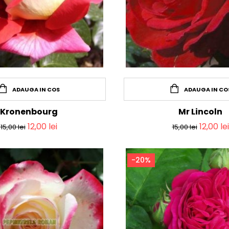
ADAUGA IN COS
ADAUGA IN CO
Kronenbourg
Mr Lincoln
12,00
lei
12,00
lei
15,00
lei
15,00
lei
-20%