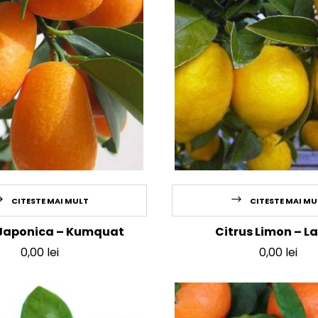
CITESTE MAI MULT
CITESTE MAI MU
 Japonica – Kumquat
Citrus Limon – L
0,00
lei
0,00
lei