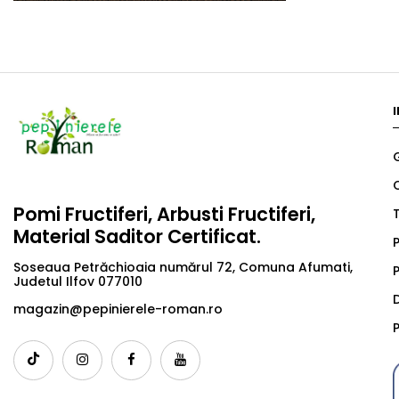
Pomi Fructiferi, Arbusti Fructiferi,
T
Material Saditor Certificat.
P
Soseaua Petrăchioaia numărul 72, Comuna Afumati,
P
Judetul Ilfov 077010
magazin@pepinierele-roman.ro
P