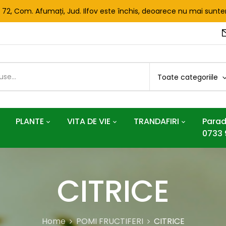
. 72, Com. Afumați, Jud. Ilfov este închis, deoarece nu mai sun
Toate categoriile
PLANTE
VITA DE VIE
TRANDAFIRI
Parad
0733 
CITRICE
Home
POMI FRUCTIFERI
CITRICE