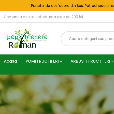
Punctul de desfacere din Sos. Petrecheoaia nr
Comanda minima efectuata este de 200 lei.
Acasa
POMI FRUCTIFERI
ARBUSTI FRUCTIFERI