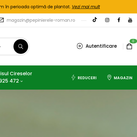
tem în perioada optimă de plantat.
Vezi mai mult
magazin@pepinierele-roman.ro
0
Autentificare
isul Cireselor
REDUCERI
MAGAZIN
925 472